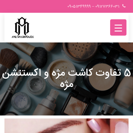
Ski
09051349999
–
09127366031
t
conten
5 تفاوت کاشت مژه و اکستنشن
مژه