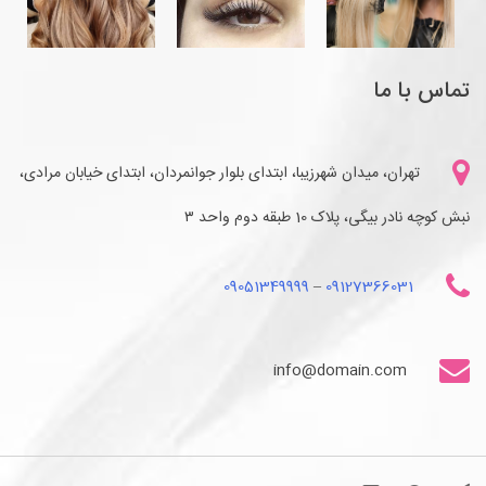
تماس با ما
تهران، میدان شهرزیبا، ابتدای بلوار جوانمردان، ابتدای خیابان مرادی،
نبش کوچه نادر بیگی، پلاک 10 طبقه دوم واحد ۳
09051349999
–
09127366031
info@domain.com