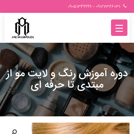
Ski
09051349999
–
09127366031
t
conten
دوره آموزش رنگ و لایت مو از
مبتدی تا حرفه‌ ای