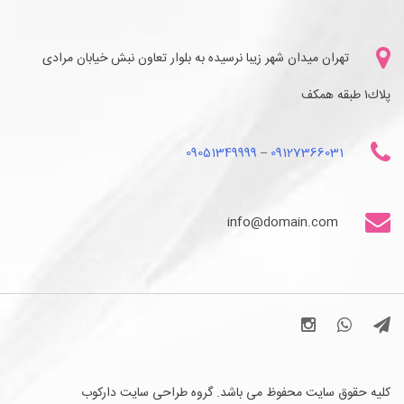
تهران میدان شهر زیبا نرسیده به بلوار تعاون نبش خیابان مرادی
پلاك١ طبقه همكف
09051349999
–
09127366031
info@domain.com
کلیه حقوق سایت محفوظ می باشد. گروه طراحی سایت دارکوب