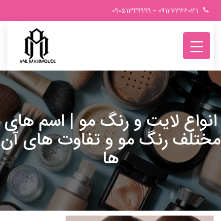
Ski
09051349999
–
09127366031
t
conten
انواع لایت و رنگ مو | اسم های
مختلف رنگ مو و تفاوت های آن
ها