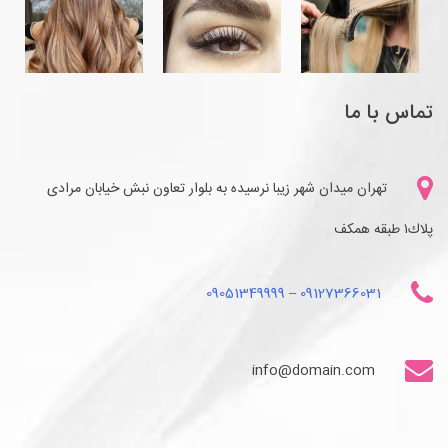
تماس با ما
تهران میدان شهر زیبا نرسیده به بلوار تعاون نبش خیابان مرادی
پلاك١ طبقه همكف
09051349999
–
09127366031
info@domain.com