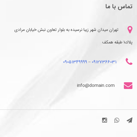
تماس با ما
تهران میدان شهر زیبا نرسیده به بلوار تعاون نبش خیابان مرادی
پلاك١ طبقه همكف
09051349999
–
09127366031
info@domain.com