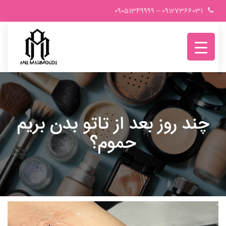
Ski
09051349999
–
09127366031
t
conten
چند روز بعد از تاتو بدن بریم
حموم؟