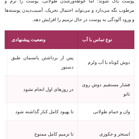
پوست پاک شوند؛ اما غوطه‌ورشدن طولانی، پوست را نرم و
مرطوب نگه می‌دارد و می‌تواند احتمال تحریک، آسیب‌دیدن پوسته‌ها
و ورود آلودگی به پوست در حال ترمیم را افزایش دهد.
نوع تماس با آب
وضعیت پیشنهادی
پس از برداشتن پانسمان طبق
دوش کوتاه با آب ولرم
به
دستور
فشار مستقیم دوش روی
در روزهای اول انجام نشود
می
تاتو
وان و حمام طولانی
تا بهبود کامل کنار گذاشته شود
تا
آب
استخر و جکوزی
تا ترمیم کامل ممنوع
طو