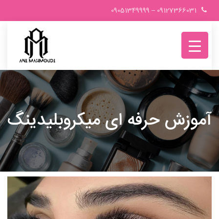
Ski
09051349999
–
09127366031
t
conten
آموزش حرفه ای میکروبلیدینگ