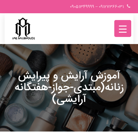
Ski
09051349999
–
09127366031
t
conten
آموزش آرایش و پیرایش
زنانه(مبتدی-جواز-هفتگانه
آرایشی)