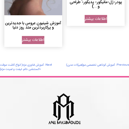
پودر-ژل-مانیکور- پدیکور- طراحی
و…)
اطلاعات بیشتر
آموزش شینیون عروس با جدیدترین
و پرکاربردترین متد روز دنیا
اطلاعات بیشتر
اهبری
Previous:
آموزش کوتاهی تخصصی مو(هیرکات مدرن)
Next:
آموزش فناوری مژه( انواع کاشت موقت
-اکستنشن دائم -لیفت و لمینت مژه)
وشته