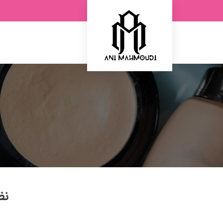
Ski
t
conten
نظ