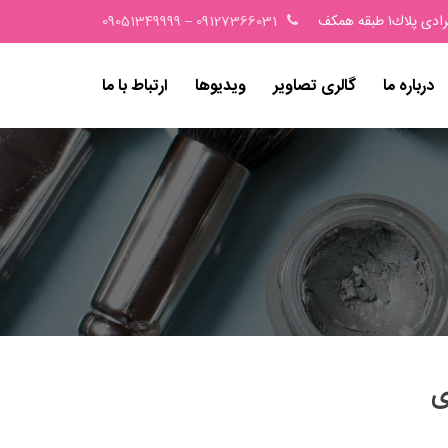
١ طبقه همكف
09127366031
–
09051349999
درباره ما
گالری تصاویر
ویدیوها
ارتباط با ما
ی