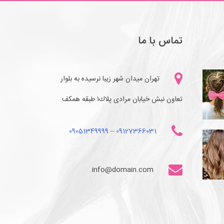
تماس با ما
تهران میدان شهر زیبا نرسیده به بلوار
تعاون نبش خیابان مرادی پلاك١ طبقه همكف
09051349999
–
09127366031
info@domain.com